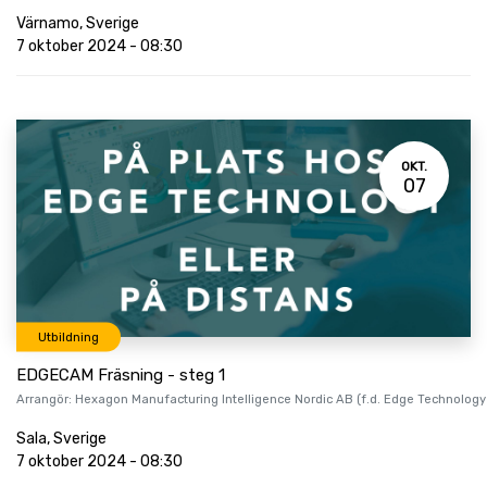
Värnamo
,
Sverige
7 oktober 2024
-
08:30
OKT.
07
Utbildning
EDGECAM Fräsning - steg 1
Arrangör:
Hexagon Manufacturing Intelligence Nordic AB (f.d. Edge Technology
Sala
,
Sverige
7 oktober 2024
-
08:30