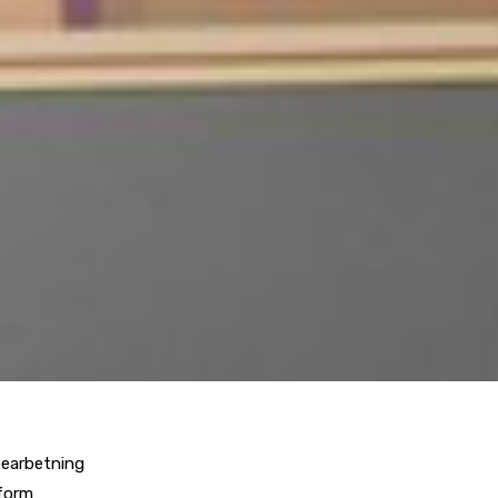
bearbetning
form