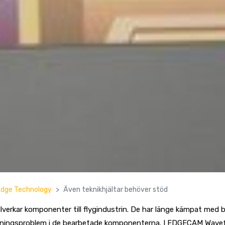
Edge Technology
Även teknikhjältar behöver stöd
lverkar komponenter till flygindustrin. De har länge kämpat med 
dningsproblem i de bearbetade komponenterna. I EDGECAM Wave