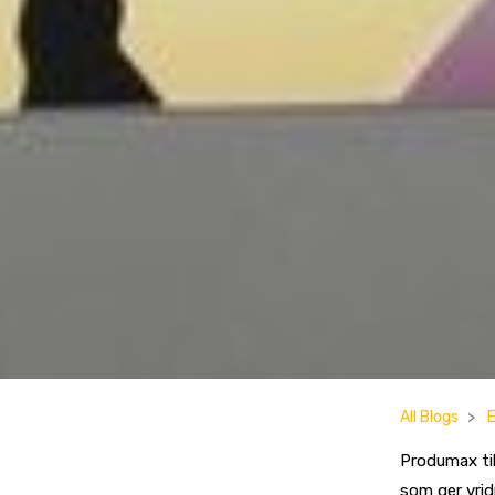
All Blogs
Produmax til
som ger vri