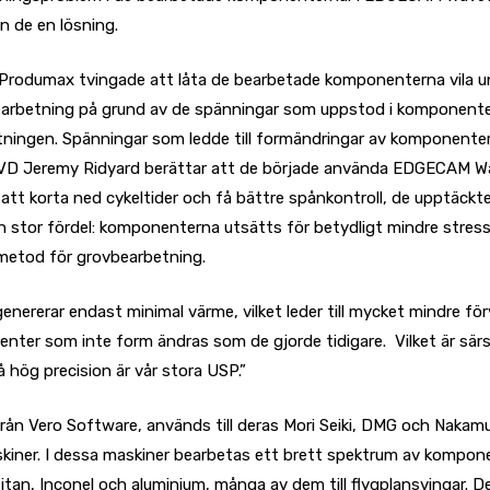
n de en lösning.
r Produmax tvingade att låta de bearbetade komponenterna vila u
earbetning på grund av de spänningar som uppstod i komponent
tningen. Spänningar som ledde till formändringar av komponente
D Jeremy Ridyard berättar att de började använda EDGECAM 
 att korta ned cykeltider och få bättre spånkontroll, de upptäckt
en stor fördel: komponenterna utsätts för betydligt mindre stres
etod för grovbearbetning.
nererar endast minimal värme, vilket leder till mycket mindre fö
ter som inte form ändras som de gjorde tidigare. Vilket är särsk
då hög precision är vår stora USP.”
ån Vero Software, används till deras Mori Seiki, DMG och Nakam
kiner. I dessa maskiner bearbetas ett brett spektrum av kompon
i titan, Inconel och aluminium, många av dem till flygplansvingar. D