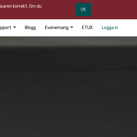
läsaren korrekt. Om du
OK
pport
Blogg
Evenemang
ETUX
Logga in