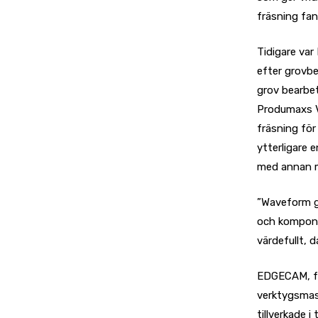
fräsning fan
Tidigare va
efter grovb
grov bearbe
Produmaxs V
fräsning för
ytterligare 
med annan m
”Waveform ge
och komponen
värdefullt, 
EDGECAM, fr
verktygsmas
tillverkade 