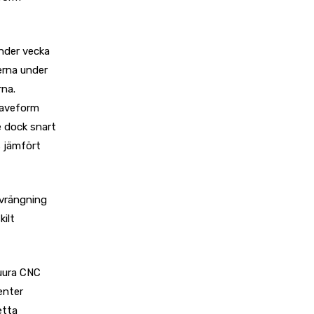
nder vecka
erna under
rna.
Waveform
e dock snart
s jämfört
rvrängning
ilt
uura CNC
enter
etta