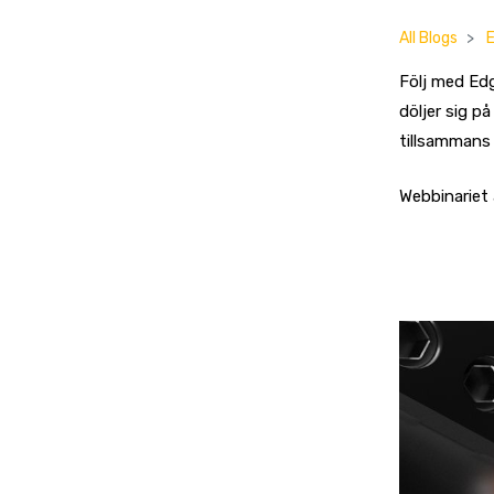
All Blogs
Följ med Ed
döljer sig 
tillsammans
Webbinariet 