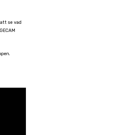
att se vad
EDGECAM
ppen.