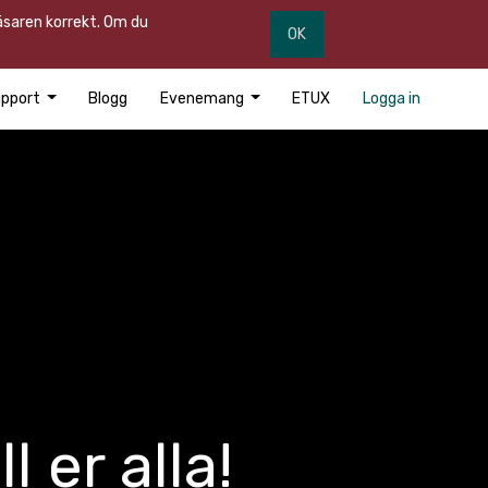
läsaren korrekt. Om du
OK
pport
Blogg
Evenemang
ETUX
Logga in
l er alla!