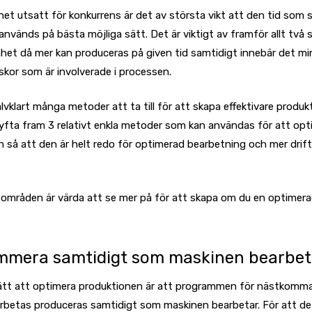
het utsatt för konkurrens är det av största vikt att den tid som st
nvänds på bästa möjliga sätt. Det är viktigt av framför allt två s
het då mer kan produceras på given tid samtidigt innebär det mi
kor som är involverade i processen.
älvklart många metoder att ta till för att skapa effektivare produk
t lyfta fram 3 relativt enkla metoder som kan användas för att op
 så att den är helt redo för optimerad bearbetning och mer driftt
 områden är värda att se mer på för att skapa om du en optimer
mmera samtidigt som maskinen bearbet
sätt att optimera produktionen är att programmen för nästkomma
betas produceras samtidigt som maskinen bearbetar. För att det