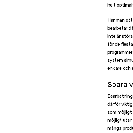
helt optima
Har man ett
bearbetar då
inte är stör
för de flest
programmera
system simul
enklare och 
Spara 
Bearbetnings
därför vikti
som möjligt 
möjligt utan
många produ