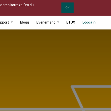
läsaren korrekt. Om du
OK
pport
Blogg
Evenemang
ETUX
Logga in