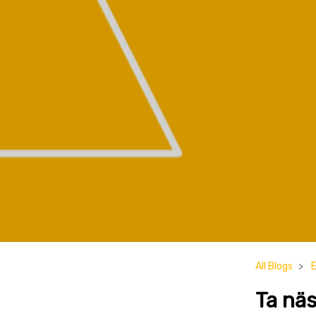
All Blogs
Ta näs