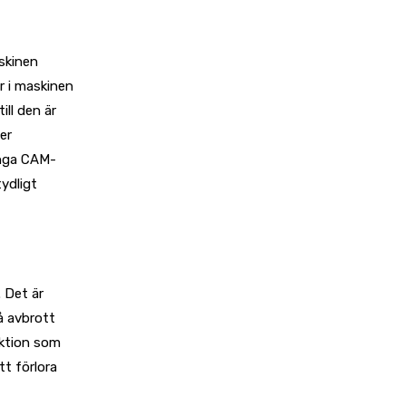
skinen
r i maskinen
ill den är
er
ånga CAM-
ydligt
 Det är
å avbrott
uktion som
t förlora