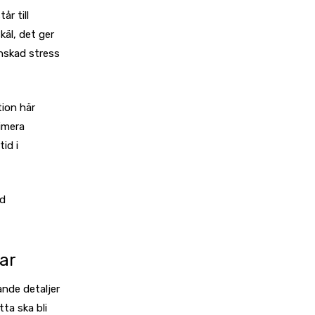
år till
käl, det ger
nskad stress
tion här
timera
id i
ad
ar
nde detaljer
ta ska bli