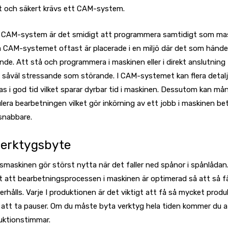
lt och säkert krävs ett CAM-system.
 CAM-system är det smidigt att programmera samtidigt som ma
 CAM-systemet oftast är placerade i en miljö där det som hände
ande. Att stå och programmera i maskinen eller i direkt anslutning t
a såväl stressande som störande. I CAM-systemet kan flera detalj
s i god tid vilket sparar dyrbar tid i maskinen. Dessutom kan m
era bearbetningen vilket gör inkörning av ett jobb i maskinen bet
snabbare.
verktygsbyte
maskinen gör störst nytta när det faller ned spånor i spånlådan.
gt att bearbetningsprocessen i maskinen är optimerad så att så f
erhålls. Varje I produktionen är det viktigt att få så mycket prod
 att ta pauser. Om du måste byta verktyg hela tiden kommer du at
ktionstimmar.