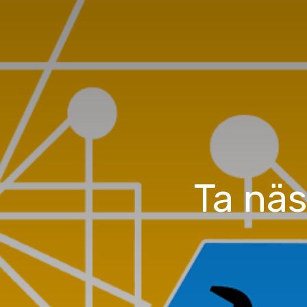
Ta näs