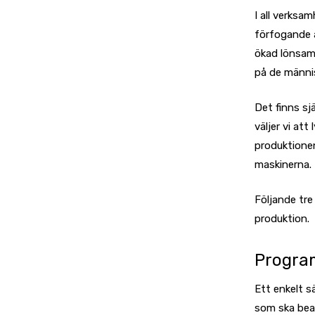
I all verksam
förfogande a
ökad lönsam
på de männis
Det finns sj
väljer vi at
produktionen
maskinerna.
Följande tre
produktion.
Progra
Ett enkelt 
som ska bear