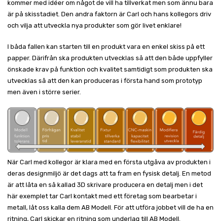
kommer med idéer om något de vill ha tillverkat men som ännu bara
är på skisstadiet. Den andra faktorn är Carl och hans kollegors driv
och vilja att utveckla nya produkter som gör livet enklare!
I båda fallen kan starten till en produkt vara en enkel skiss på ett
papper. Därifrån ska produkten utvecklas så att den både uppfyller
önskade krav på funktion och kvalitet samtidigt som produkten ska
utvecklas så att den kan produceras i första hand som prototyp
men även i större serier.
När Carl med kollegor är klara med en första utgåva av produkten i
deras designmiljö är det dags att ta fram en fysisk detalj. En metod
är att låta en så kallad 3D skrivare producera en detalj men i det
här exemplet tar Carl kontakt med ett företag som bearbetar i
metall, låt oss kalla dem AB Modell. För att utföra jobbet vill de ha en
ritning, Carl skickar en ritning som underlag till AB Modell.