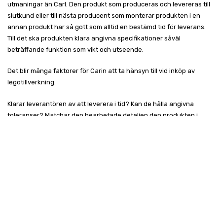
utmaningar än Carl. Den produkt som produceras och levereras till
slutkund eller till nästa producent som monterar produkten i en
annan produkt har så gott som alltid en bestämd tid för leverans.
Till det ska produkten klara angivna specifikationer såväl
beträffande funktion som vikt och utseende.
Det blir många faktorer för Carin att ta hänsyn till vid inköp av
legotillverkning.
Klarar leverantören av att leverera i tid? Kan de hålla angivna
toleranser? Matchar den bearbetade detaljen den produkten i
vilken den ska monteras? Hur snabbt kan leverantören ställa om
vid en revision av detaljen? Hur driftsäker är leverantörens
produktion? Kan leverantören bidra till produktutveckling? Helt
säkert finns det mer att ta hänsyn till innan en beställning görs.
Ett grundkrav är att leverantören har CNC-maskiner utan dessa blir
det utomordentligt svårt för en eventuell leverantör att leva upp till
något av de krav Carin kan tänkas ställa.