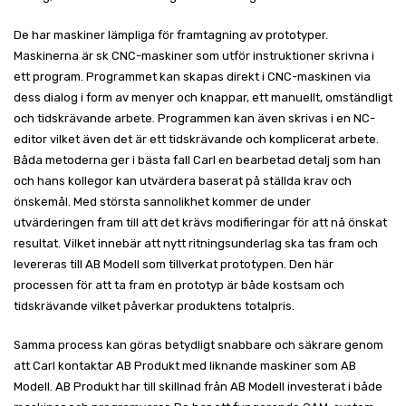
De har maskiner lämpliga för framtagning av prototyper.
Maskinerna är sk CNC-maskiner som utför instruktioner skrivna i
ett program. Programmet kan skapas direkt i CNC-maskinen via
dess dialog i form av menyer och knappar, ett manuellt, omständligt
och tidskrävande arbete. Programmen kan även skrivas i en NC-
editor vilket även det är ett tidskrävande och komplicerat arbete.
Båda metoderna ger i bästa fall Carl en bearbetad detalj som han
och hans kollegor kan utvärdera baserat på ställda krav och
önskemål. Med största sannolikhet kommer de under
utvärderingen fram till att det krävs modifieringar för att nå önskat
resultat. Vilket innebär att nytt ritningsunderlag ska tas fram och
levereras till AB Modell som tillverkat prototypen. Den här
processen för att ta fram en prototyp är både kostsam och
tidskrävande vilket påverkar produktens totalpris.
Samma process kan göras betydligt snabbare och säkrare genom
att Carl kontaktar AB Produkt med liknande maskiner som AB
Modell. AB Produkt har till skillnad från AB Modell investerat i både