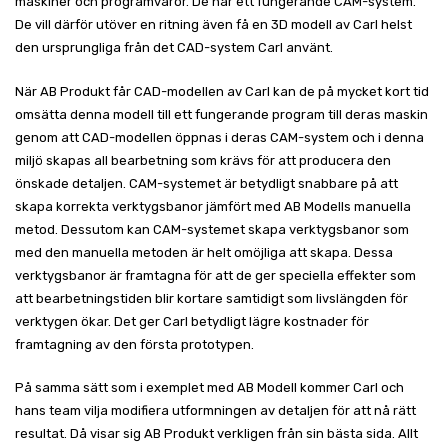
maskiner och programvaror. De har ett fungerande CAM-system.
De vill därför utöver en ritning även få en 3D modell av Carl helst
den ursprungliga från det CAD-system Carl använt.
När AB Produkt får CAD-modellen av Carl kan de på mycket kort tid
omsätta denna modell till ett fungerande program till deras maskin
genom att CAD-modellen öppnas i deras CAM-system och i denna
miljö skapas all bearbetning som krävs för att producera den
önskade detaljen. CAM-systemet är betydligt snabbare på att
skapa korrekta verktygsbanor jämfört med AB Modells manuella
metod. Dessutom kan CAM-systemet skapa verktygsbanor som
med den manuella metoden är helt omöjliga att skapa. Dessa
verktygsbanor är framtagna för att de ger speciella effekter som
att bearbetningstiden blir kortare samtidigt som livslängden för
verktygen ökar. Det ger Carl betydligt lägre kostnader för
framtagning av den första prototypen.
På samma sätt som i exemplet med AB Modell kommer Carl och
hans team vilja modifiera utformningen av detaljen för att nå rätt
resultat. Då visar sig AB Produkt verkligen från sin bästa sida. Allt