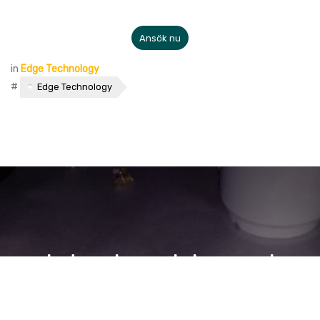
Ansök nu
in
Edge Technology
#
Edge Technology
Inte olympiska spel
Ibland är det inte bara vinna som räknas