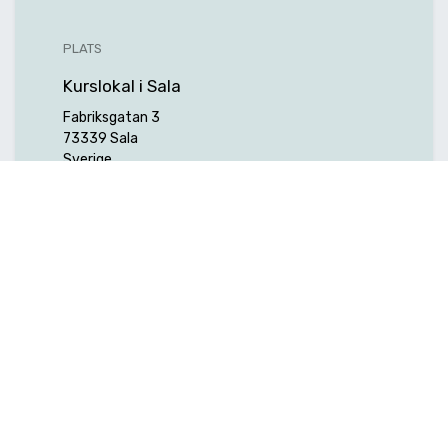
PLATS
Kurslokal i Sala
Fabriksgatan 3
73339 Sala
Sverige
Hitta hit
ARRANGÖR
Hexagon Manufacturing Intelligence
Nordic AB (f.d. Edge Technology AB)
+46 (0) 224-370 50
info.et.mi@hexagon.com