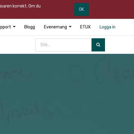
läsaren korrekt. Om du
OK
pport
Blogg
Evenemang
ETUX
Logga in