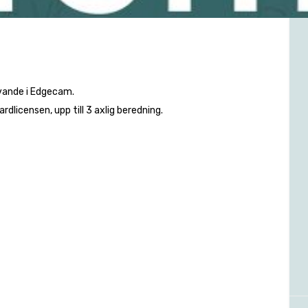
avande i Edgecam.
licensen, upp till 3 axlig beredning.