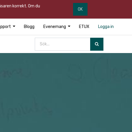
läsaren korrekt. Om du
OK
pport
Blogg
Evenemang
ETUX
Logga in