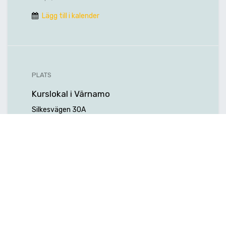
Lägg till i kalender
PLATS
Kurslokal i Värnamo
Silkesvägen 30A
33153 Värnamo
Sverige
Hitta hit
ARRANGÖR
Hexagon Manufacturing Intelligence