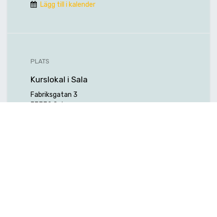
Lägg till i kalender
PLATS
Kurslokal i Sala
Fabriksgatan 3
73339 Sala
Sverige
Hitta hit
ARRANGÖR
Hexagon Manufacturing Intelligence
Nordic AB (f.d. Edge Technology AB)