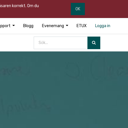
läsaren korrekt. Om du
OK
pport
Blogg
Evenemang
ETUX
Logga in