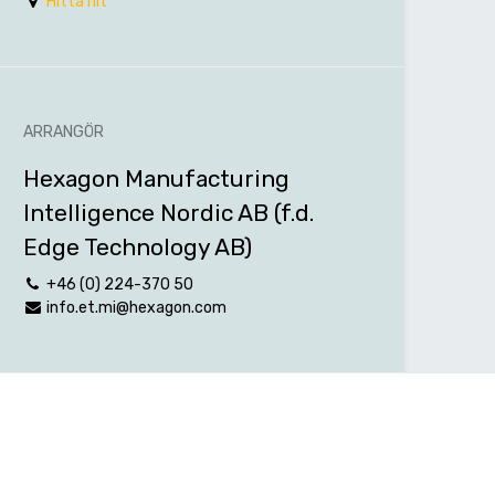
Hitta hit
ARRANGÖR
Hexagon Manufacturing
Intelligence Nordic AB (f.d.
Edge Technology AB)
+46 (0) 224-370 50
info.et.mi@hexagon.com
DELA
Besök sociala medier och läs eller tyck till