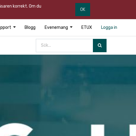
läsaren korrekt. Om du
OK
pport
Blogg
Evenemang
ETUX
Logga in