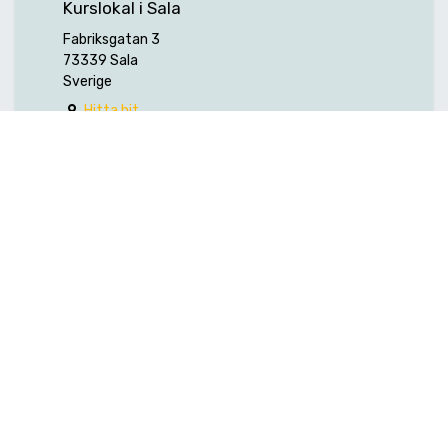
Kurslokal i Sala
Fabriksgatan 3
73339 Sala
Sverige
Hitta hit
ARRANGÖR
Hexagon Manufacturing Intelligence
Nordic AB (f.d. Edge Technology AB)
+46 (0) 224-370 50
info.et.mi@hexagon.com