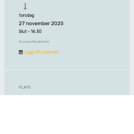
torsdag
27 november 2025
Slut -
16:30
Europe/Stockholm
Lägg till i kalender
PLATS
Kurslokal i Sala
Fabriksgatan 3
73339 Sala
Sverige
Hitta hit