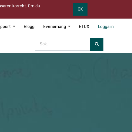
läsaren korrekt. Om du
OK
pport
Blogg
Evenemang
ETUX
Logga in