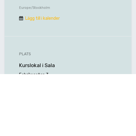
Europe/Stockholm
Lägg till i kalender
PLATS
Kurslokal i Sala
Fabriksgatan 3
73339 Sala
Sverige
Hitta hit
ARRANGÖR