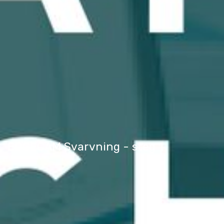
EDGECAM Svarvning - steg 1