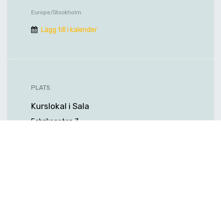
Europe/Stockholm
Lägg till i kalender
PLATS
Kurslokal i Sala
Fabriksgatan 3
73339 Sala
Sverige
Hitta hit
ARRANGÖR