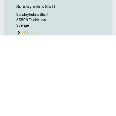
Sundbyholms Slott
Sundbyholms Slott
63508 Eskilstuna
Sverige
Hitta hit
ARRANGÖR
Hexagon Manufacturing Intelligence
Nordic AB (f.d. Edge Technology AB)
+46 (0) 224-370 50
info.et.mi@hexagon.com