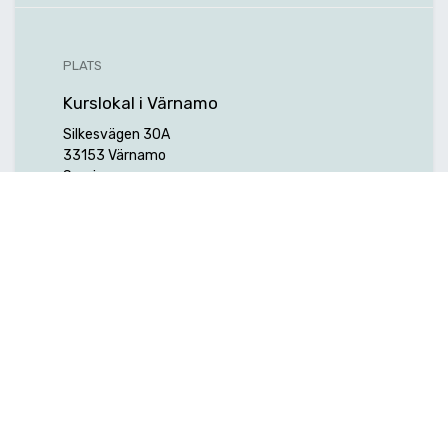
PLATS
Kurslokal i Värnamo
Silkesvägen 30A
33153 Värnamo
Sverige
Hitta hit
ARRANGÖR
Hexagon Manufacturing Intelligence
Nordic AB (f.d. Edge Technology AB)
+46 (0) 224-370 50
info.et.mi@hexagon.com