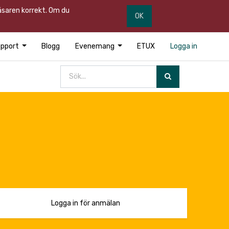
läsaren korrekt. Om du
OK
pport
Blogg
Evenemang
ETUX
Logga in
Logga in för anmälan