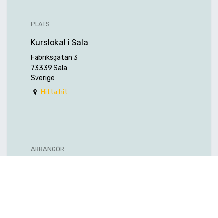
PLATS
Kurslokal i Sala
Fabriksgatan 3
73339 Sala
Sverige
Hitta hit
ARRANGÖR
Hexagon Manufacturing Intelligence
Nordic AB (f.d. Edge Technology AB)
+46 (0) 224-370 50
info.et.mi@hexagon.com