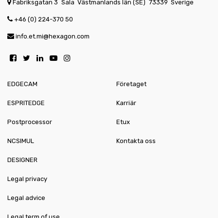
Fabriksgatan 3
Sala
Västmanlands län (SE)
73339
Sverige
+46 (0) 224-370 50
info.et.mi@hexagon.com
EDGECAM
Företaget
ESPRITEDGE
Karriär
Postprocessor
Etux
NCSIMUL
Kontakta oss
DESIGNER
Legal privacy
Legal advice
Legal term of use