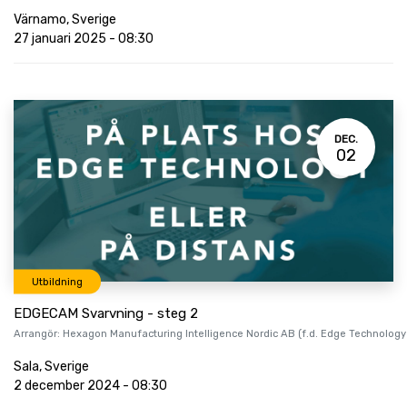
Värnamo
,
Sverige
27 januari 2025
-
08:30
DEC.
02
Utbildning
EDGECAM Svarvning - steg 2
Arrangör:
Hexagon Manufacturing Intelligence Nordic AB (f.d. Edge Technology
Sala
,
Sverige
2 december 2024
-
08:30