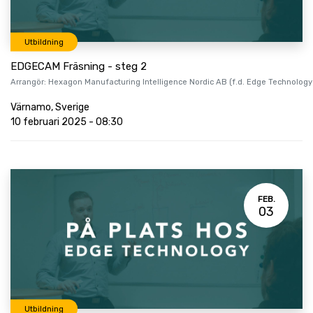
Utbildning
EDGECAM Fräsning - steg 2
Arrangör:
Hexagon Manufacturing Intelligence Nordic AB (f.d. Edge Technology
Värnamo
,
Sverige
10 februari 2025
-
08:30
FEB.
03
Utbildning