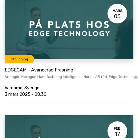
MARS
03
Utbildning
EDGECAM - Avancerad Fräsning
Arrangör:
Hexagon Manufacturing Intelligence Nordic AB (f.d. Edge Technology
Värnamo
,
Sverige
3 mars 2025
-
08:30
FEB.
17