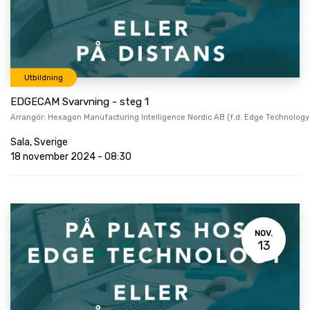
Utbildning
EDGECAM Svarvning - steg 1
Arrangör:
Hexagon Manufacturing Intelligence Nordic AB (f.d. Edge Technology
Sala
,
Sverige
18 november 2024
-
08:30
NOV.
13