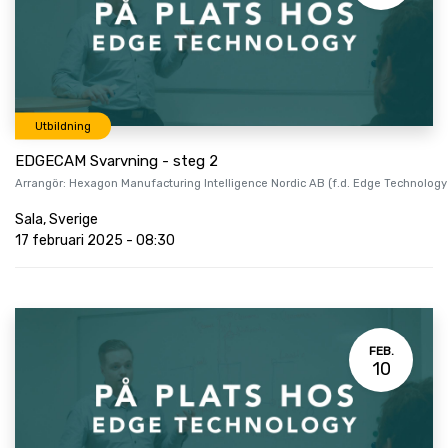
Utbildning
EDGECAM Svarvning - steg 2
Arrangör:
Hexagon Manufacturing Intelligence Nordic AB (f.d. Edge Technology
Sala
,
Sverige
17 februari 2025
-
08:30
FEB.
10