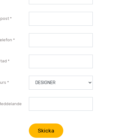
post
elefon
tad
urs
Meddelande
Skicka