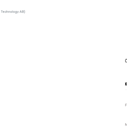
e Technology AB)
Ö
F