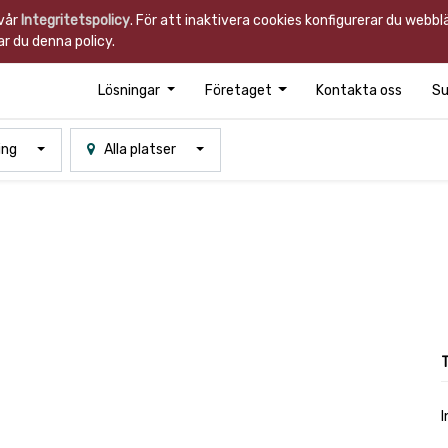
 vår
Integritetspolicy
. För att inaktivera cookies konfigurerar du webb
r du denna policy.
Lösningar
Företaget
Kontakta oss
Su
ing
Alla platser
I