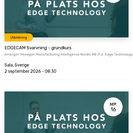
Utbildning
EDGECAM Svarvning - grundkurs
Arrangör:
Hexagon Manufacturing Intelligence Nordic AB (f.d. Edge Technology
Sala
,
Sverige
2 september 2026
-
08:30
SEP.
16