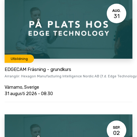
AUG.
31
Utbildning
EDGECAM Fräsning - grundkurs
Arrangör:
Hexagon Manufacturing Intelligence Nordic AB (f.d. Edge Technology
Värnamo
,
Sverige
31 augusti 2026
-
08:30
SEP.
02