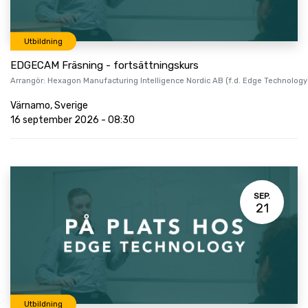
Utbildning
EDGECAM Fräsning - fortsättningskurs
Arrangör:
Hexagon Manufacturing Intelligence Nordic AB (f.d. Edge Technology
Värnamo
,
Sverige
16 september 2026
-
08:30
SEP.
21
Utbildning