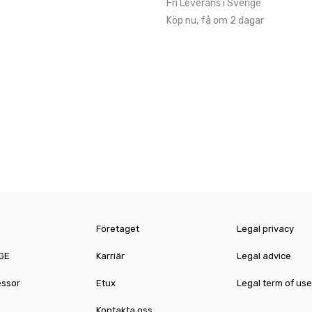
Fri Leverans i Sverige
Köp nu, få om 2 dagar
Företaget
Legal privacy
GE
Karriär
Legal advice
essor
Etux
Legal term of use
Kontakta oss