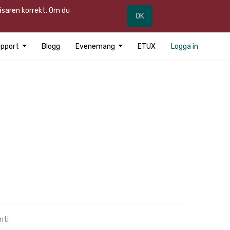
läsaren korrekt. Om du
OK
pport
Blogg
Evenemang
ETUX
Logga in
nti