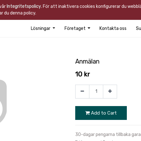
 vår
Integritetspolicy
. För att inaktivera cookies konfigurerar du webb
r du denna policy.
Lösningar
Företaget
Kontakta oss
Su
Anmälan
10
kr
Add to Cart
30-dagar pengarna tillbaka gara