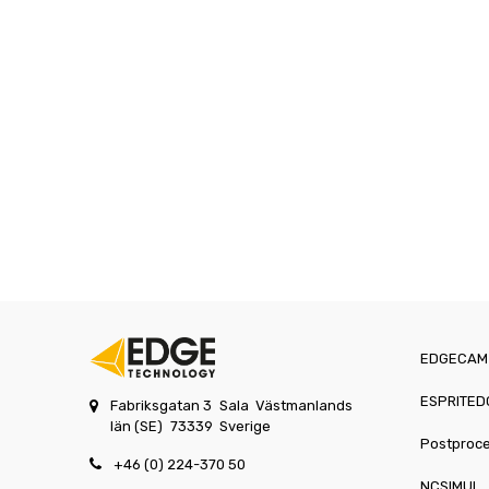
EDGECAM
ESPRITED
Fabriksgatan 3
Sala
Västmanlands
län (SE)
73339
Sverige
Postproc
+46 (0) 224-370 50
NCSIMUL