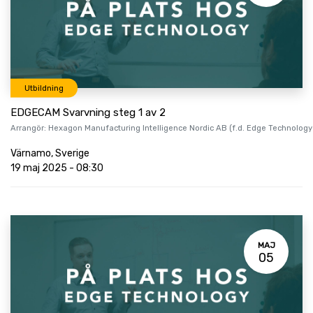
Utbildning
EDGECAM Svarvning steg 1 av 2
Arrangör:
Hexagon Manufacturing Intelligence Nordic AB (f.d. Edge Technology
Värnamo
,
Sverige
19 maj 2025
-
08:30
MAJ
05