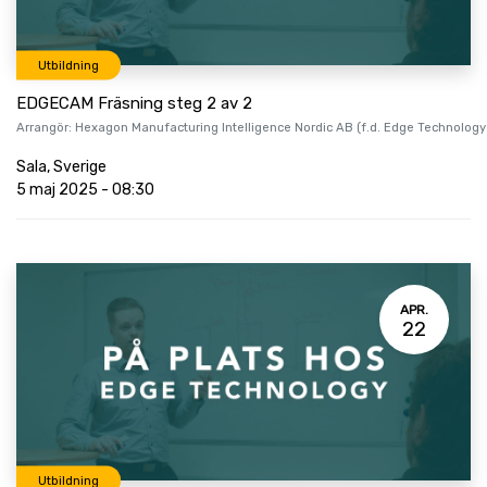
Utbildning
EDGECAM Fräsning steg 2 av 2
Arrangör:
Hexagon Manufacturing Intelligence Nordic AB (f.d. Edge Technology
Sala
,
Sverige
5 maj 2025
-
08:30
APR.
22
Utbildning