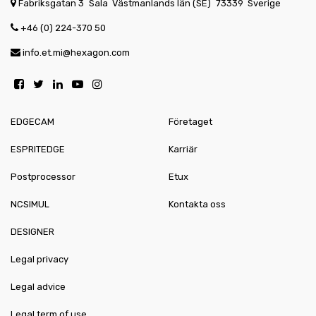
Fabriksgatan 3
Sala
Västmanlands län (SE)
73339
Sverige
+46 (0) 224-370 50
info.et.mi@hexagon.com
EDGECAM
Företaget
ESPRITEDGE
Karriär
Postprocessor
Etux
NCSIMUL
Kontakta oss
DESIGNER
Legal privacy
Legal advice
Legal term of use