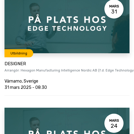
MARS
31
Utbildning
DESIGNER
Arrangör:
Hexagon Manufacturing Intelligence Nordic AB (f.d. Edge Technology
Värnamo
,
Sverige
31 mars 2025
-
08:30
MARS
24