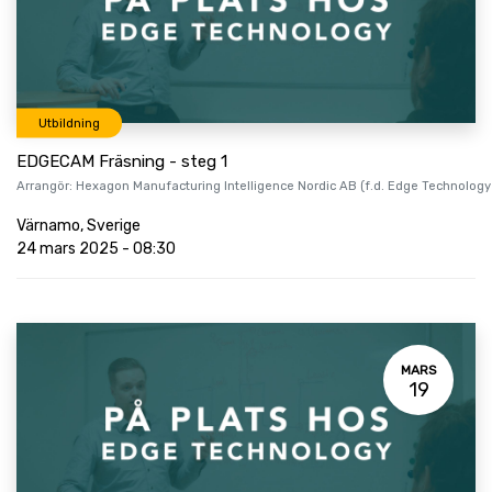
Utbildning
EDGECAM Fräsning - steg 1
Arrangör:
Hexagon Manufacturing Intelligence Nordic AB (f.d. Edge Technology
Värnamo
,
Sverige
24 mars 2025
-
08:30
MARS
19