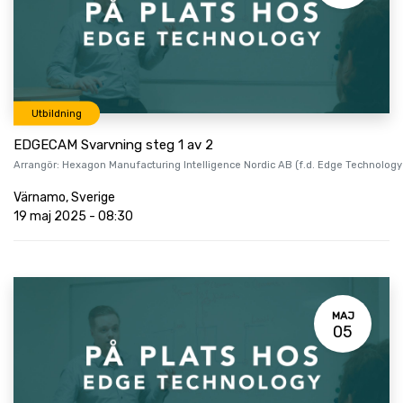
Utbildning
EDGECAM Svarvning steg 1 av 2
Arrangör:
Hexagon Manufacturing Intelligence Nordic AB (f.d. Edge Technology
Värnamo
,
Sverige
19 maj 2025
-
08:30
MAJ
05