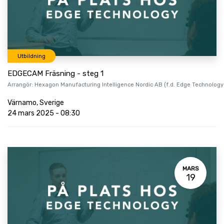
Utbildning
EDGECAM Fräsning - steg 1
Arrangör:
Hexagon Manufacturing Intelligence Nordic AB (f.d. Edge Technology
Värnamo
,
Sverige
24 mars 2025
-
08:30
MARS
19