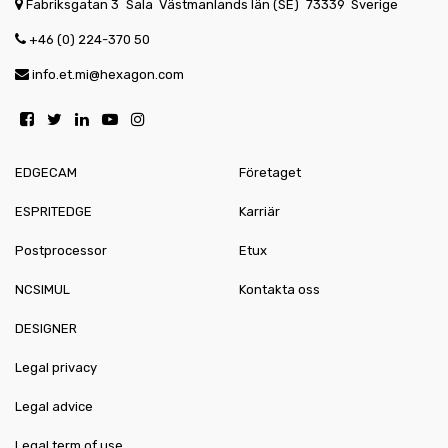
Fabriksgatan 3
Sala
Västmanlands län (SE)
73339
Sverige
+46 (0) 224-370 50
info.et.mi@hexagon.com
EDGECAM
Företaget
ESPRITEDGE
Karriär
Postprocessor
Etux
NCSIMUL
Kontakta oss
DESIGNER
Legal privacy
Legal advice
Legal term of use