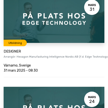
MARS
31
Utbildning
DESIGNER
Arrangör:
Hexagon Manufacturing Intelligence Nordic AB (f.d. Edge Technology
Värnamo
,
Sverige
31 mars 2025
-
08:30
MARS
24