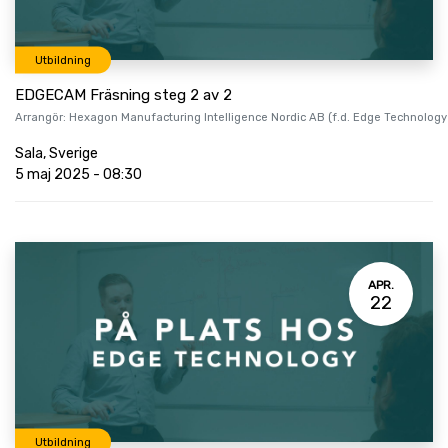
Utbildning
EDGECAM Fräsning steg 2 av 2
Arrangör:
Hexagon Manufacturing Intelligence Nordic AB (f.d. Edge Technology
Sala
,
Sverige
5 maj 2025
-
08:30
APR.
22
Utbildning